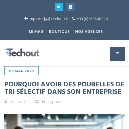
support [@] techout.fr
+33 (0)650508830
LE MAG
BOUTIQUE
NOS AGENCES
06
MAR
2025
POURQUOI AVOIR DES POUBELLES DE
TRI SÉLECTIF DANS SON ENTREPRISE
Techout
Entreprise