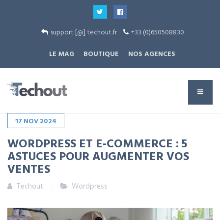
support [@] techout.fr
+33 (0)650508830
LE MAG
BOUTIQUE
NOS AGENCES
17
NOV
2024
WORDPRESS ET E-COMMERCE : 5
ASTUCES POUR AUGMENTER VOS
VENTES
Techout
Wordpress