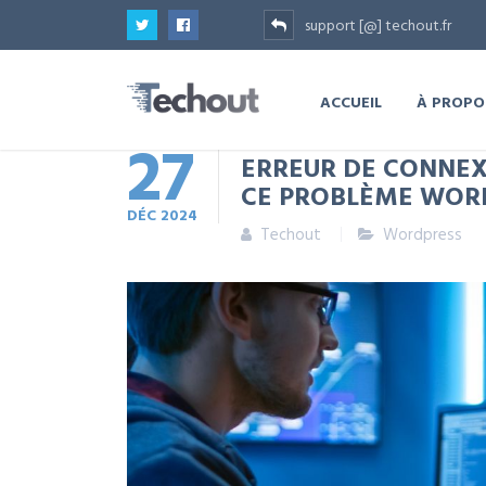
support [@] techout.fr
ACCUEIL
À PROPO
27
ERREUR DE CONNEXI
CE PROBLÈME WORD
DÉC
2024
Techout
Wordpress