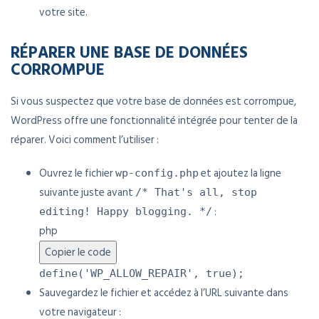
votre site.
RÉPARER UNE BASE DE DONNÉES
CORROMPUE
Si vous suspectez que votre base de données est corrompue,
WordPress offre une fonctionnalité intégrée pour tenter de la
réparer. Voici comment l’utiliser :
Ouvrez le fichier
et ajoutez la ligne
wp-config.php
suivante juste avant
/* That's all, stop
:
editing! Happy blogging. */
php
Copier le code
define
(
'WP_ALLOW_REPAIR'
,
true
);
Sauvegardez le fichier et accédez à l’URL suivante dans
votre navigateur :