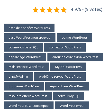
4.9/5 - (9 votes)
base de données WordPress
base WordPress non trouvée
config WordPress
connexion base SQL
connexion WordPress
dépannage WordPress
erreur de connexion WordPress
Maintenance WordPress
MySQL WordPress
phpMyAdmin
problème serveur WordPress
problème WordPress
réparer base WordPress
résoudre erreur WordPress
serveur MySQL
WordPress base corrompue
WordPress erreur