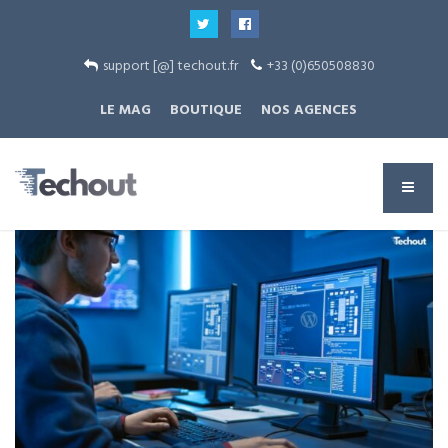
support [@] techout.fr
+33 (0)650508830
LE MAG
BOUTIQUE
NOS AGENCES