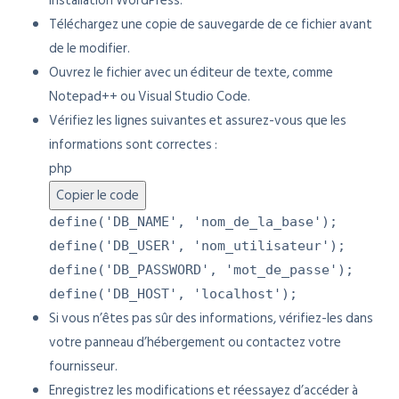
installation WordPress.
Téléchargez une copie de sauvegarde de ce fichier avant
de le modifier.
Ouvrez le fichier avec un éditeur de texte, comme
Notepad++ ou Visual Studio Code.
Vérifiez les lignes suivantes et assurez-vous que les
informations sont correctes :
php
Copier le code
define
(
'DB_NAME'
,
'nom_de_la_base'
);
define
(
'DB_USER'
,
'nom_utilisateur'
);
define
(
'DB_PASSWORD'
,
'mot_de_passe'
);
define
(
'DB_HOST'
,
'localhost'
);
Si vous n’êtes pas sûr des informations, vérifiez-les dans
votre panneau d’hébergement ou contactez votre
fournisseur.
Enregistrez les modifications et réessayez d’accéder à