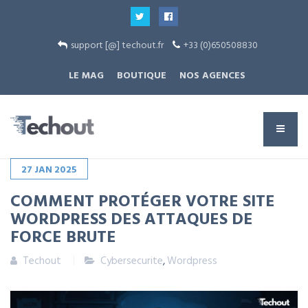
support [@] techout.fr
+33 (0)650508830
LE MAG
BOUTIQUE
NOS AGENCES
27
JAN
2025
COMMENT PROTÉGER VOTRE SITE
WORDPRESS DES ATTAQUES DE
FORCE BRUTE
Techout
Cybersecurite
,
Wordpress