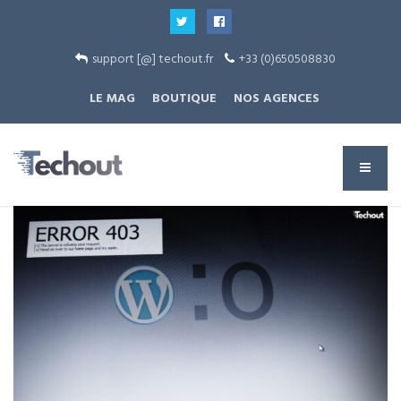
support [@] techout.fr
+33 (0)650508830
LE MAG
BOUTIQUE
NOS AGENCES