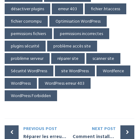
désactiver plugins
erreur 403
fichier .htaccess
fichier corrompu
Optimisation WordPress
permissions fichiers
permissions incorrectes
plugins sécurité
problème accès site
problème serveur
réparer site
scanner site
Sécurité WordPress
site WordPress
Wordfence
WordPress
WordPress erreur 403
WordPress Forbidden
PREVIOUS POST
NEXT POST
Réparer les erreurs de base de données sur WordPress
Comment installer Cloudflare sur votre site WordPress