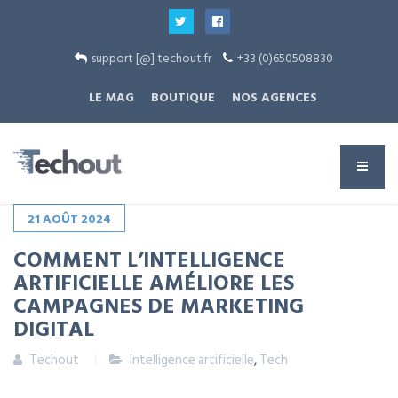
support [@] techout.fr
+33 (0)650508830
LE MAG
BOUTIQUE
NOS AGENCES
21
AOÛT
2024
COMMENT L’INTELLIGENCE
ARTIFICIELLE AMÉLIORE LES
CAMPAGNES DE MARKETING
DIGITAL
Techout
Intelligence artificielle
,
Tech