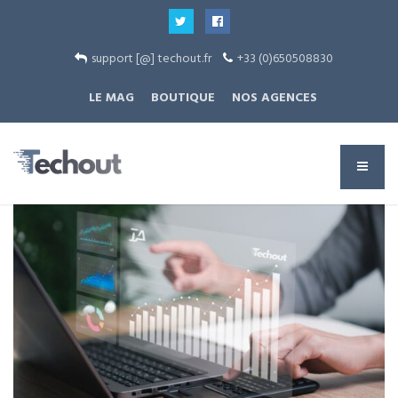
support [@] techout.fr
+33 (0)650508830
LE MAG
BOUTIQUE
NOS AGENCES