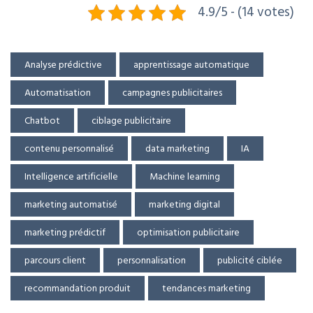
4.9/5 - (14 votes)
Analyse prédictive
apprentissage automatique
Automatisation
campagnes publicitaires
Chatbot
ciblage publicitaire
contenu personnalisé
data marketing
IA
Intelligence artificielle
Machine learning
marketing automatisé
marketing digital
marketing prédictif
optimisation publicitaire
parcours client
personnalisation
publicité ciblée
recommandation produit
tendances marketing