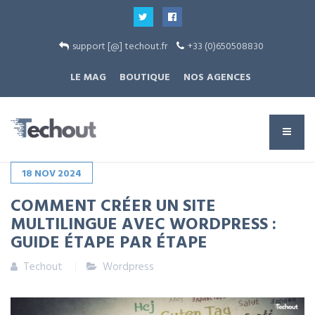
support [@] techout.fr
+33 (0)650508830
LE MAG
BOUTIQUE
NOS AGENCES
18
NOV
2024
COMMENT CRÉER UN SITE
MULTILINGUE AVEC WORDPRESS :
GUIDE ÉTAPE PAR ÉTAPE
Techout
Wordpress