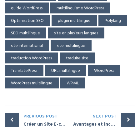
guide WordPress
multilinguisme WordPress
Optimisation SEO
plugin multilingue
Polylang
SEO multilingue
site en plusieurs langues
site international
site multilingue
traduction WordPress
traduire site
TranslatePress
URL multilingue
WordPress
WordPress multilingue
WPML
PREVIOUS POST
NEXT POST
Créer un Site E-commerce avec WordPress : Guide Complet
Avantages et inconvénients de l’hébergement WordPress géré