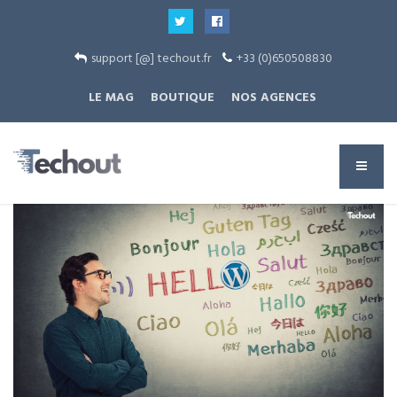
support [@] techout.fr
+33 (0)650508830
LE MAG
BOUTIQUE
NOS AGENCES