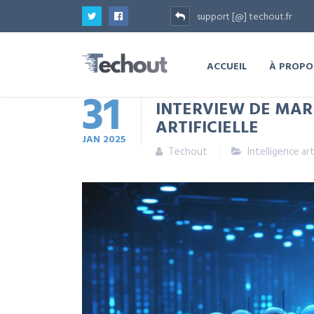
support [@] techout.fr
ACCUEIL
À PROPO
31
INTERVIEW DE MAR
ARTIFICIELLE
JAN
2025
Techout
Intelligence art