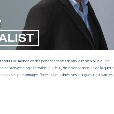
pectateurs du monde entier pendant sept saisons, est bien plus qu'un
de de la psychologie humaine, du deuil, de la vengeance, et de la quête
rtie dans ses personnages finement dessinés, ses intrigues captivantes