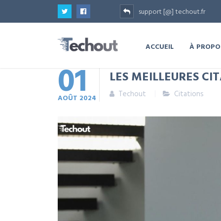
support [@] techout.fr
ACCUEIL
À PROPO
01
LES MEILLEURES CIT
Techout
Citations
AOÛT
2024