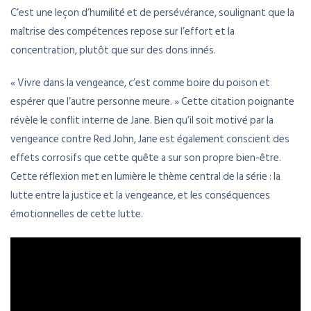
C’est une leçon d’humilité et de persévérance, soulignant que la
maîtrise des compétences repose sur l’effort et la
concentration, plutôt que sur des dons innés.
« Vivre dans la vengeance, c’est comme boire du poison et
espérer que l’autre personne meure. » Cette citation poignante
révèle le conflit interne de Jane. Bien qu’il soit motivé par la
vengeance contre Red John, Jane est également conscient des
effets corrosifs que cette quête a sur son propre bien-être.
Cette réflexion met en lumière le thème central de la série : la
lutte entre la justice et la vengeance, et les conséquences
émotionnelles de cette lutte.