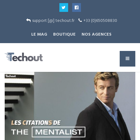
support [@] techout.fr
+33 (0)650508830
LE MAG
BOUTIQUE
NOS AGENCES