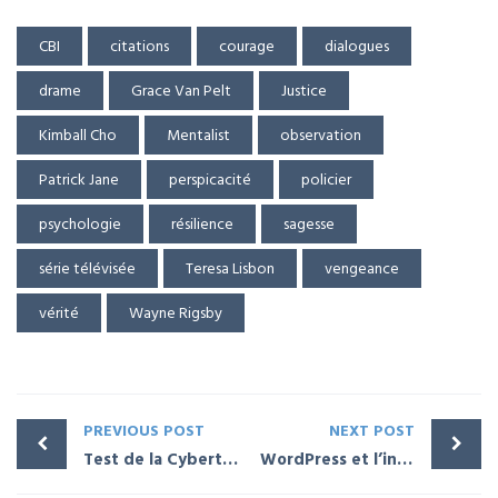
CBI
citations
courage
dialogues
drame
Grace Van Pelt
Justice
Kimball Cho
Mentalist
observation
Patrick Jane
perspicacité
policier
psychologie
résilience
sagesse
série télévisée
Teresa Lisbon
vengeance
vérité
Wayne Rigsby
PREVIOUS POST
NEXT POST
Test de la Cybertruck de Tesla
WordPress et l’intelligence artificielle