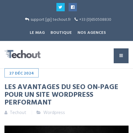
support [@] techout.fr
+33 (0)650508830
LE MAG
BOUTIQUE
NOS AGENCES
27
DÉC
2024
LES AVANTAGES DU SEO ON-PAGE
POUR UN SITE WORDPRESS
PERFORMANT
Techout
Wordpress