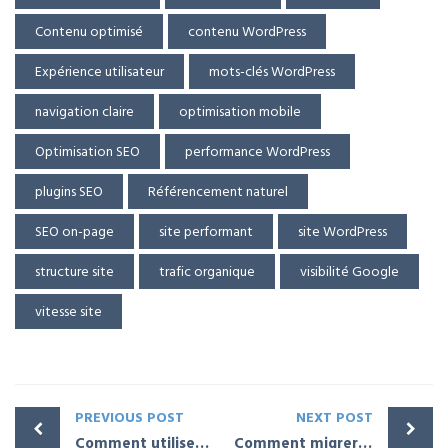
Contenu optimisé
contenu WordPress
Expérience utilisateur
mots-clés WordPress
navigation claire
optimisation mobile
Optimisation SEO
performance WordPress
plugins SEO
Référencement naturel
SEO on-page
site performant
site WordPress
structure site
trafic organique
visibilité Google
vitesse site
PREVIOUS POST
NEXT POST
Comment utiliser les shortcodes pour gagner du temps sur WordPress
Comment migrer votre site WordPress vers un nouvel hébergeur sans interruption