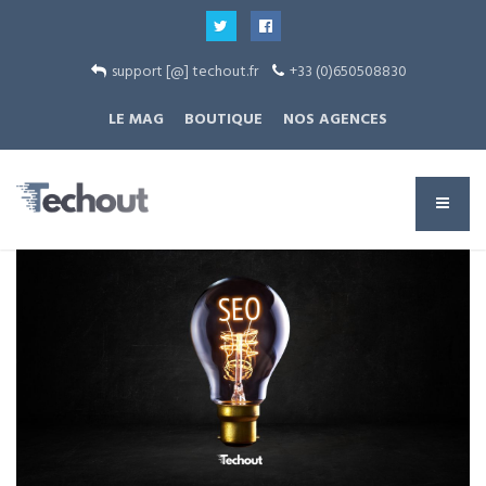
support [@] techout.fr
+33 (0)650508830
LE MAG
BOUTIQUE
NOS AGENCES