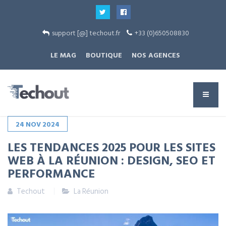
support [@] techout.fr
+33 (0)650508830
LE MAG
BOUTIQUE
NOS AGENCES
24
NOV
2024
LES TENDANCES 2025 POUR LES SITES
WEB À LA RÉUNION : DESIGN, SEO ET
PERFORMANCE
Techout
La Réunion