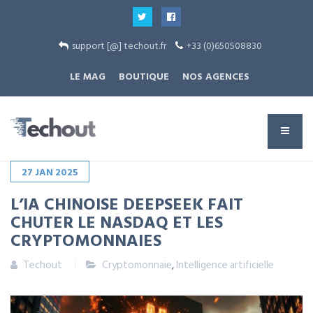
support [@] techout.fr
+33 (0)650508830
LE MAG
BOUTIQUE
NOS AGENCES
27
JAN
2025
L’IA CHINOISE DEEPSEEK FAIT
CHUTER LE NASDAQ ET LES
CRYPTOMONNAIES
Techout
Cryptomonnaie
,
Intelligence artificielle