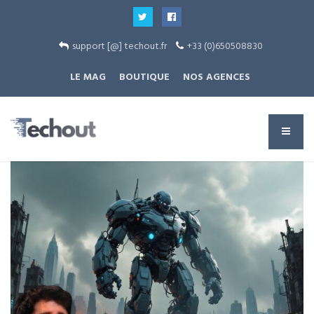
support [@] techout.fr
+33 (0)650508830
LE MAG
BOUTIQUE
NOS AGENCES