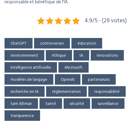
responsable et bénéfique de l’IA.
4.9/5 - (29 votes)
ChatGPT
controverses
éducation
environnement
éthique
IA
innovations
Intelligence artificielle
Microsoft
modèles de langage
OpenAI
partenariats
recherche en IA
réglementation
responsabilité
Sam Altman
Santé
sécurité
surveillance
transparence