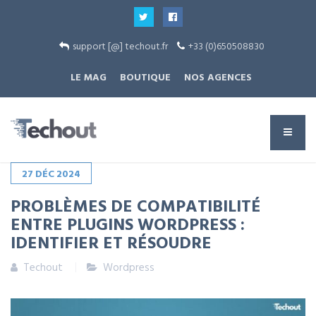
support [@] techout.fr
+33 (0)650508830
LE MAG
BOUTIQUE
NOS AGENCES
27
DÉC
2024
PROBLÈMES DE COMPATIBILITÉ
ENTRE PLUGINS WORDPRESS :
IDENTIFIER ET RÉSOUDRE
Techout
Wordpress