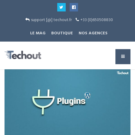
support [@] techout.fr
+33 (0)650508830
LE MAG
BOUTIQUE
NOS AGENCES