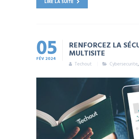
LIRE LA SUITE
05
RENFORCEZ LA SÉC
MULTISITE
FÉV
2024
Techout
Cybersecurite