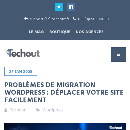
support [@] techout.fr
+33 (0)650508830
LE MAG
BOUTIQUE
NOS AGENCES
27
JAN
2025
PROBLÈMES DE MIGRATION
WORDPRESS : DÉPLACER VOTRE SITE
FACILEMENT
Techout
Wordpress