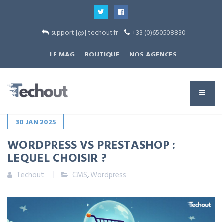
support [@] techout.fr
+33 (0)650508830
LE MAG
BOUTIQUE
NOS AGENCES
30
JAN
2025
WORDPRESS VS PRESTASHOP :
LEQUEL CHOISIR ?
Techout
CMS
,
Wordpress