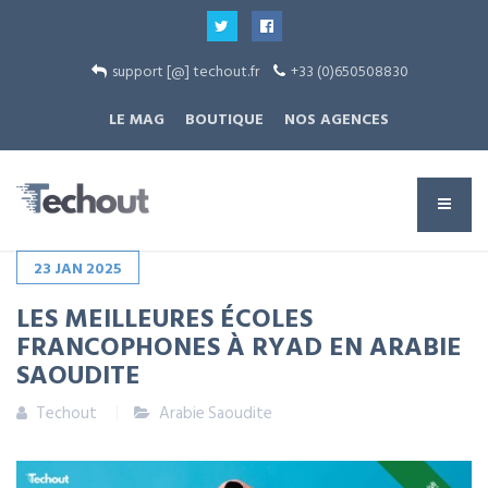
support [@] techout.fr
+33 (0)650508830
LE MAG
BOUTIQUE
NOS AGENCES
23
JAN
2025
LES MEILLEURES ÉCOLES
FRANCOPHONES À RYAD EN ARABIE
SAOUDITE
Techout
Arabie Saoudite