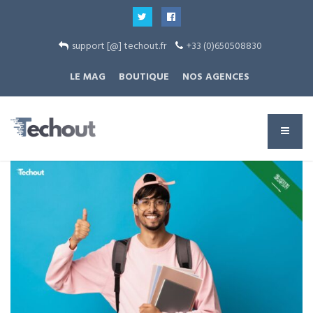
support [@] techout.fr
+33 (0)650508830
LE MAG
BOUTIQUE
NOS AGENCES