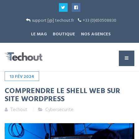
support [@] techout.fr
+33 (0)650508830
LE MAG
BOUTIQUE
NOS AGENCES
13
FÉV
2024
COMPRENDRE LE SHELL WEB SUR
SITE WORDPRESS
Techout
Cybersecurite