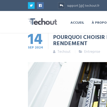
support [@] techout.fr
ACCUEIL
À PROPO
14
POURQUOI CHOISIR
RENDEMENT
SEP
2024
Techout
Entreprise