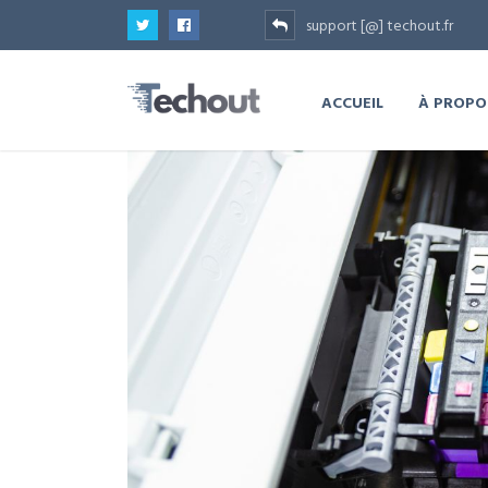
support [@] techout.fr
ACCUEIL
À PROPO