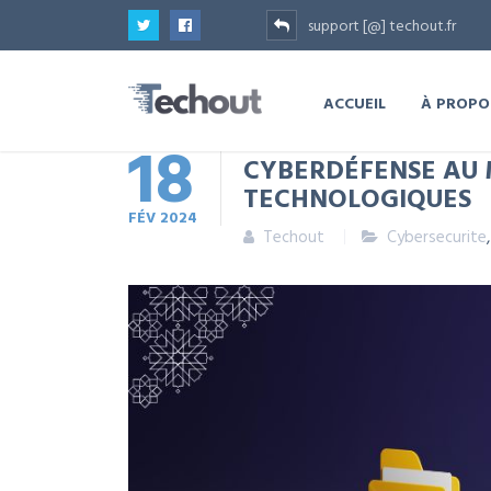
support [@] techout.fr
ACCUEIL
À PROPO
18
CYBERDÉFENSE AU 
TECHNOLOGIQUES
FÉV
2024
Techout
Cybersecurite