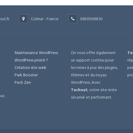
out.fr
Colmar - France
0650508830
Maintenance WordPress
On vous offre également
Te
e
WordPress piraté ?
un support continu pour
rép
Création site web
les mises à jour des plugins,
per
Park Booster
thèmes et du noyau
pro
Pack Zen
WordPress. Avec
Techout
, votre site reste
ous
sécurisé et performant.