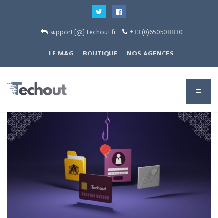
support [@] techout.fr
+33 (0)650508830
LE MAG
BOUTIQUE
NOS AGENCES