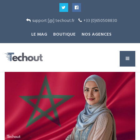
support [@] techout.fr
+33 (0)650508830
LE MAG
BOUTIQUE
NOS AGENCES