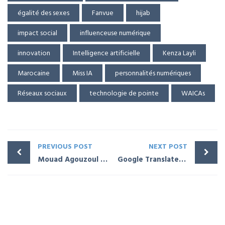
égalité des sexes
Fanvue
hijab
impact social
influenceuse numérique
innovation
Intelligence artificielle
Kenza Layli
Marocaine
Miss IA
personnalités numériques
Réseaux sociaux
technologie de pointe
WAICAs
PREVIOUS POST
NEXT POST
Mouad Agouzoul – Souveraineté numérique : Inévitabilité pour le Maroc et recommandations stratégiques
Google Translate intègre le Tamazight Tifinagh