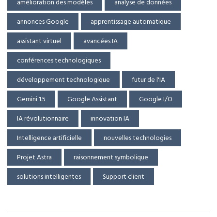
amélioration des modèles
analyse de données
annonces Google
apprentissage automatique
assistant virtuel
avancées IA
conférences technologiques
développement technologique
futur de l'IA
Gemini 1.5
Google Assistant
Google I/O
IA révolutionnaire
innovation IA
Intelligence artificielle
nouvelles technologies
Projet Astra
raisonnement symbolique
solutions intelligentes
Support client