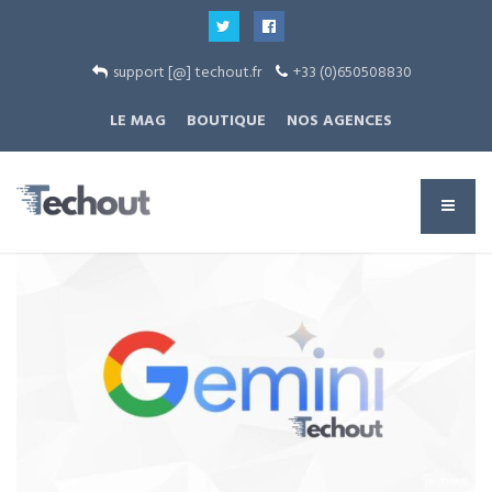
support [@] techout.fr
+33 (0)650508830
LE MAG
BOUTIQUE
NOS AGENCES