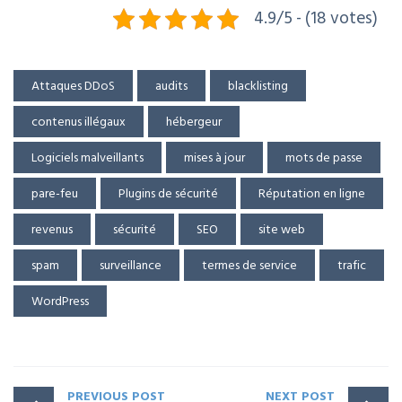
4.9/5 - (18 votes)
Attaques DDoS
audits
blacklisting
contenus illégaux
hébergeur
Logiciels malveillants
mises à jour
mots de passe
pare-feu
Plugins de sécurité
Réputation en ligne
revenus
sécurité
SEO
site web
spam
surveillance
termes de service
trafic
WordPress
PREVIOUS POST
NEXT POST