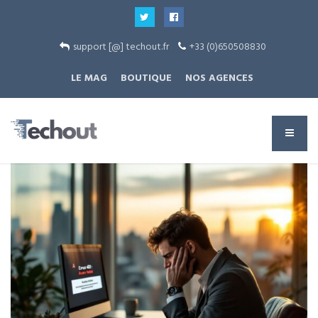
support [@] techout.fr
+33 (0)650508830
LE MAG
BOUTIQUE
NOS AGENCES