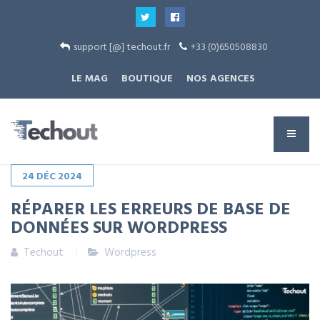
support [@] techout.fr
+33 (0)650508830
LE MAG
BOUTIQUE
NOS AGENCES
24
DÉC
2024
RÉPARER LES ERREURS DE BASE DE
DONNÉES SUR WORDPRESS
Techout
Wordpress