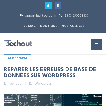
support [@] techout.fr
+33 (0)650508830
LE MAG
BOUTIQUE
NOS AGENCES
24
DÉC
2024
RÉPARER LES ERREURS DE BASE DE
DONNÉES SUR WORDPRESS
Techout
Wordpress