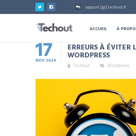
support [@] techout.fr
ACCUEIL
À PROPO
17
ERREURS À ÉVITER L
WORDPRESS
NOV
2024
Techout
Wordpress