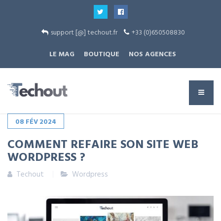
support [@] techout.fr
+33 (0)650508830
LE MAG
BOUTIQUE
NOS AGENCES
08
FÉV
2024
COMMENT REFAIRE SON SITE WEB
WORDPRESS ?
Techout
Wordpress