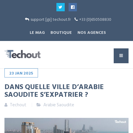
support [@] techout.fr
+33 (0)650508830
LE MAG
BOUTIQUE
NOS AGENCES
23
JAN
2025
DANS QUELLE VILLE D’ARABIE
SAOUDITE S’EXPATRIER ?
Techout
Arabie Saoudite