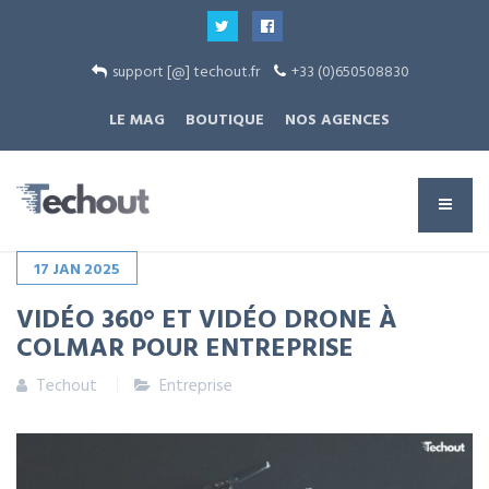
support [@] techout.fr
+33 (0)650508830
LE MAG
BOUTIQUE
NOS AGENCES
17
JAN
2025
VIDÉO 360° ET VIDÉO DRONE À
COLMAR POUR ENTREPRISE
Techout
Entreprise