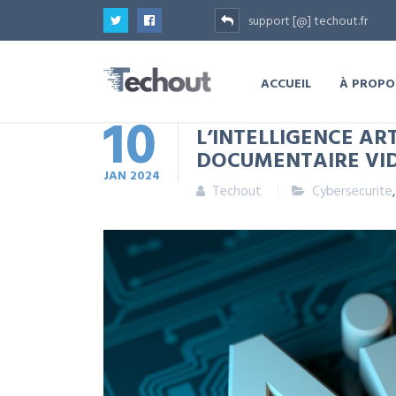
support [@] techout.fr
ACCUEIL
À PROPO
10
L’INTELLIGENCE ART
DOCUMENTAIRE VI
JAN
2024
Techout
Cybersecurite