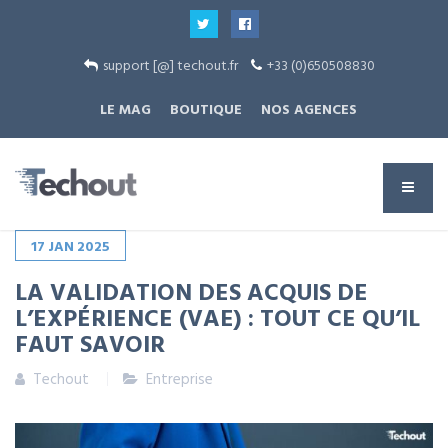
support [@] techout.fr
+33 (0)650508830
LE MAG
BOUTIQUE
NOS AGENCES
17
JAN
2025
LA VALIDATION DES ACQUIS DE
L’EXPÉRIENCE (VAE) : TOUT CE QU’IL
FAUT SAVOIR
Techout
Entreprise