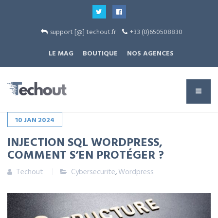
support [@] techout.fr
+33 (0)650508830
LE MAG
BOUTIQUE
NOS AGENCES
10
JAN
2024
INJECTION SQL WORDPRESS,
COMMENT S’EN PROTÉGER ?
Techout
Cybersecurite
,
Wordpress