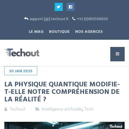
support [@] techout.fr
+33 (0)650508830
LE MAG
BOUTIQUE
NOS AGENCES
30
JAN
2025
LA PHYSIQUE QUANTIQUE MODIFIE-
T-ELLE NOTRE COMPRÉHENSION DE
LA RÉALITÉ ?
Techout
Intelligence artificielle
,
Tech