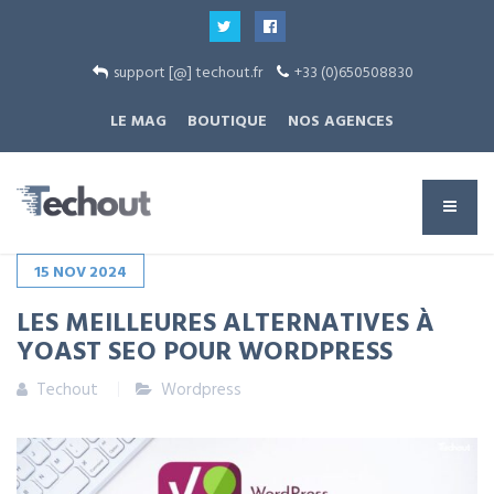
support [@] techout.fr
+33 (0)650508830
LE MAG
BOUTIQUE
NOS AGENCES
15
NOV
2024
LES MEILLEURES ALTERNATIVES À
YOAST SEO POUR WORDPRESS
Techout
Wordpress