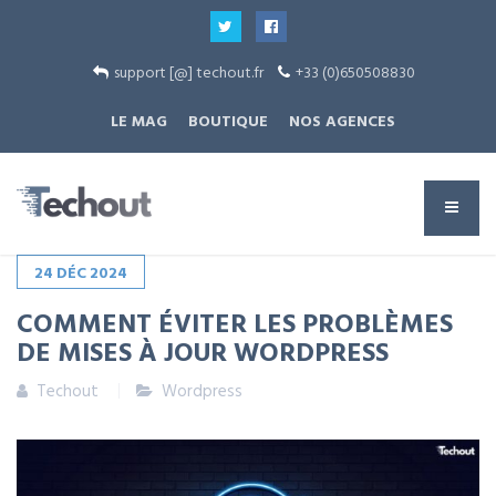
support [@] techout.fr
+33 (0)650508830
LE MAG
BOUTIQUE
NOS AGENCES
24
DÉC
2024
COMMENT ÉVITER LES PROBLÈMES
DE MISES À JOUR WORDPRESS
Techout
Wordpress