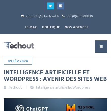
support [@] techout.fr
+33 (0)650508830
LE MAG
BOUTIQUE
NOS AGENCES
09
FÉV
2024
INTELLIGENCE ARTIFICIELLE ET
WORDPRESS : AVENIR DES SITES WEB
Techout
Intelligence artificielle
,
Wordpress