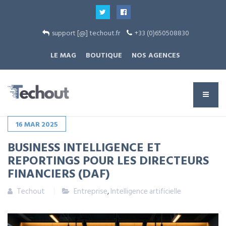
support [@] techout.fr
+33 (0)650508830
LE MAG
BOUTIQUE
NOS AGENCES
16
MAR
2025
BUSINESS INTELLIGENCE ET
REPORTINGS POUR LES DIRECTEURS
FINANCIERS (DAF)
Techout
Entreprise
,
Intelligence artificielle