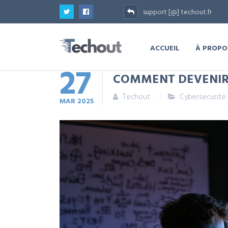
support [@] techout.fr
ACCUEIL
À PROPO
27
COMMENT DEVENIR 
Techout
Cybersecurite
MAR
2025