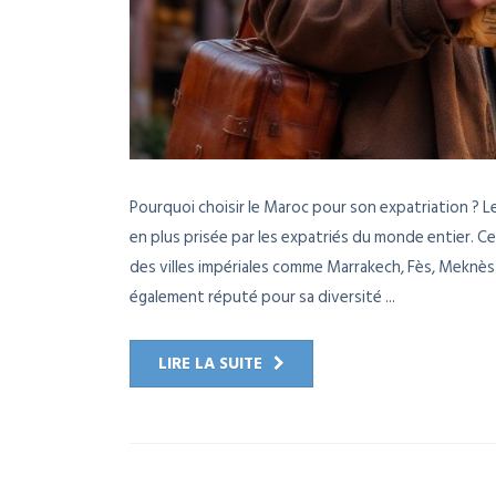
Pourquoi choisir le Maroc pour son expatriation ? L
en plus prisée par les expatriés du monde entier. Ce
des villes impériales comme Marrakech, Fès, Meknès
également réputé pour sa diversité ...
LIRE LA SUITE