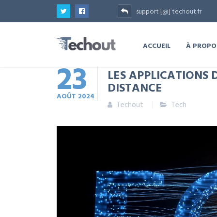
support [@] techout.fr
ACCUEIL
À PROPO
23
LES APPLICATIONS 
DISTANCE
AOÛT
2024
Techout
Tech