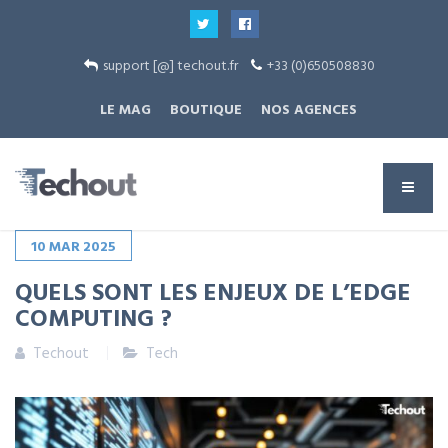
support [@] techout.fr
+33 (0)650508830
LE MAG
BOUTIQUE
NOS AGENCES
10
MAR
2025
QUELS SONT LES ENJEUX DE L’EDGE
COMPUTING ?
Techout
Tech